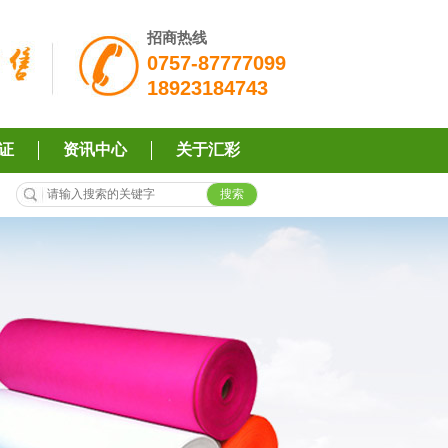
招商热线
0757-87777099
18923184743
证
资讯中心
关于汇彩