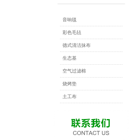
音响毯
彩色毛毡
德式清洁抹布
生态基
空气过滤棉
烧烤垫
土工布