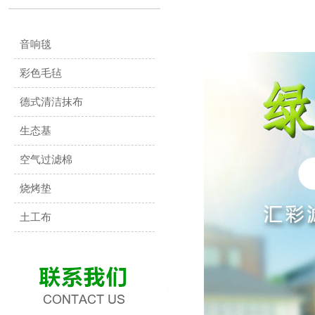
音响毯
彩色毛毡
德式清洁抹布
生态基
空气过滤棉
烧烤垫
土工布