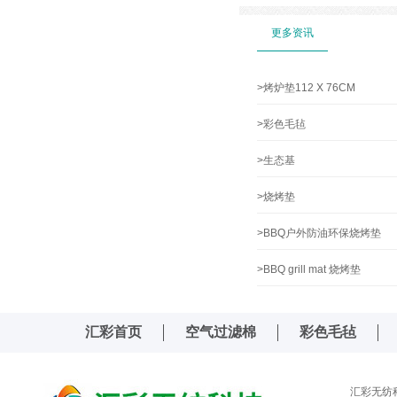
更多资讯
>烤炉垫112 X 76CM
>彩色毛毡
>生态基
>烧烤垫
>BBQ户外防油环保烧烤垫
>BBQ grill mat 烧烤垫
汇彩首页
空气过滤棉
彩色毛毡
汇彩无纺