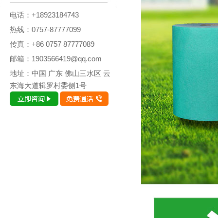
电话：+18923184743
热线：0757-87777099
传真：+86 0757 87777089
邮箱：1903566419@qq.com
地址：中国 广东 佛山三水区 云
东海大道辑罗村委侧1号